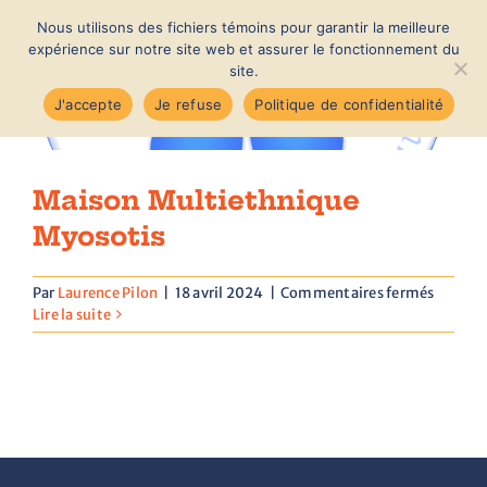
Passer
Nous utilisons des fichiers témoins pour garantir la meilleure
au
MENU
expérience sur notre site web et assurer le fonctionnement du
contenu
site.
J'accepte
Je refuse
Politique de confidentialité
Accueil
Maison Multiethnique
Nouvelles
Myosotis
À propos
sur
Par
Laurence Pilon
|
18 avril 2024
|
Commentaires fermés
Maison
Lire la suite
Multie
Myosot
Membres
Notre quartier