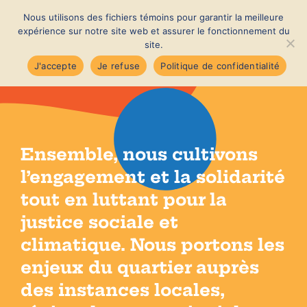
Passer
Nous utilisons des fichiers témoins pour garantir la meilleure
au
MENU
expérience sur notre site web et assurer le fonctionnement du
contenu
site.
J'accepte
Je refuse
Politique de confidentialité
Accueil
Nouvelles
Ensemble, nous cultivons
l’engagement et la solidarité
À propos
tout en luttant pour la
justice sociale et
Membres
climatique. Nous portons les
enjeux du quartier auprès
Notre quartier
des instances locales,