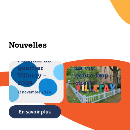
Nouvelles
Portrait de
quartier
La vie
Villeray –
coûte trop
2024
cher!
13 novembre 2024
23 mai 2024
En savoir plus