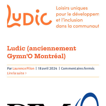
Nous joindre
Ludic (anciennement
Gymn’O Montréal)
sur
Par
Laurence Pilon
|
18 avril 2024
|
Commentaires fermés
Ludic
Lire la suite
(ancie
Gymn’
Montré