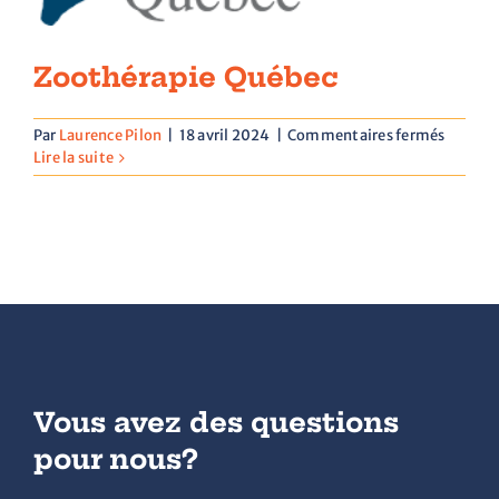
Zoothérapie Québec
sur
Par
Laurence Pilon
|
18 avril 2024
|
Commentaires fermés
Zoothé
Lire la suite
Québec
Vous avez des questions
pour nous?