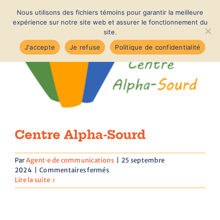
Passer
Nous utilisons des fichiers témoins pour garantir la meilleure
au
MENU
expérience sur notre site web et assurer le fonctionnement du
contenu
site.
J'accepte
Je refuse
Politique de confidentialité
Accueil
Nouvelles
À propos
Centre Alpha-Sourd
Par
Agent·e de communications
|
25 septembre
Membres
sur
2024
|
Commentaires fermés
Centre
Lire la suite
Alpha-
Notre quartier
Sourd