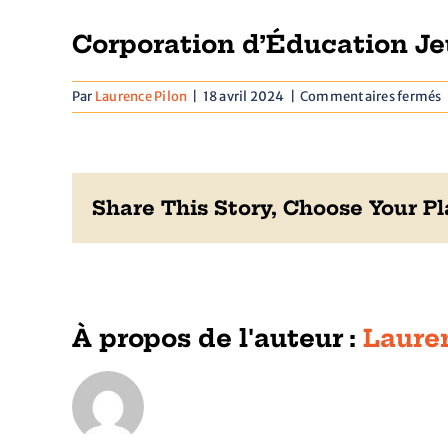
Corporation d’Éducation J
s
Par
Laurence Pilon
|
18 avril 2024
|
Commentaires fermés
C
d
J
Share This Story, Choose Your Pl
À propos de l'auteur :
Laure