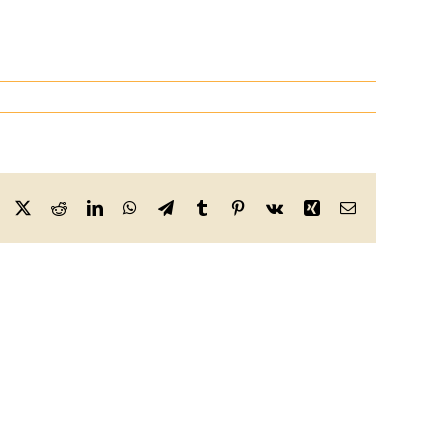
Facebook
X
Reddit
LinkedIn
WhatsApp
Telegram
Tumblr
Pinterest
Vk
Xing
Email