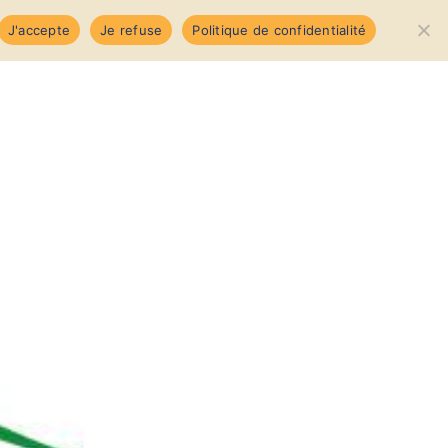
Précédent
Suivant
J'accepte
Je refuse
Politique de confidentialité
opos
Membres
Notre quartier
Nous joindre