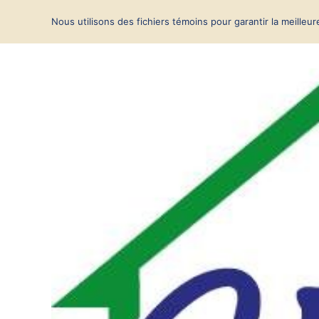
Passer
Nous utilisons des fichiers témoins pour garantir la meilleu
au
contenu
Voir
l'image
agrandie