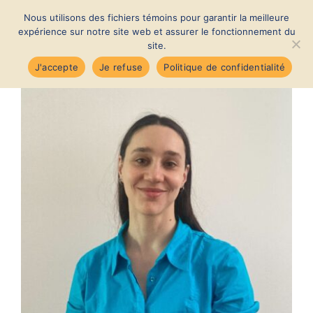
Passer
Nous utilisons des fichiers témoins pour garantir la meilleure
au
MENU
expérience sur notre site web et assurer le fonctionnement du
contenu
site.
Voir
J'accepte
Je refuse
Politique de confidentialité
l'image
Accueil
agrandie
Nouvelles
À propos
Membres
Notre quartier