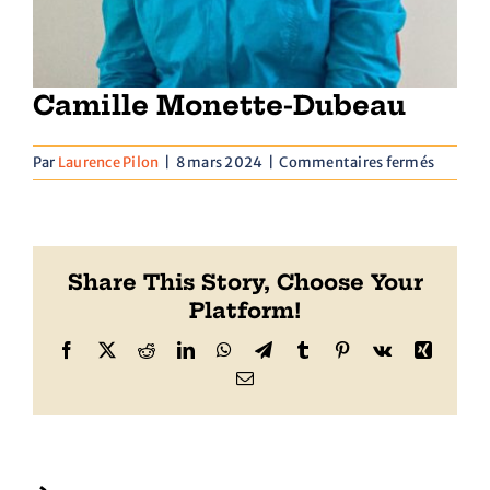
Nous joindre
Camille Monette-Dubeau
sur
Par
Laurence Pilon
|
8 mars 2024
|
Commentaires fermés
Camille
Monett
Dubeau
Share This Story, Choose Your
Platform!
Facebook
X
Reddit
LinkedIn
WhatsApp
Telegram
Tumblr
Pinterest
Vk
Xing
Email